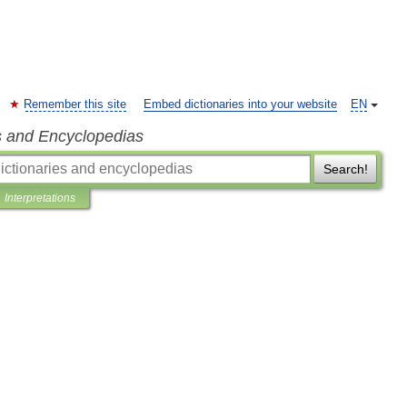
Remember this site
Embed dictionaries into your website
EN
s and Encyclopedias
Search!
Interpretations