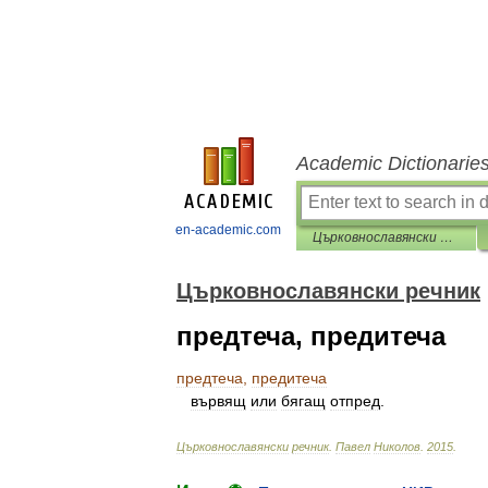
Academic Dictionarie
en-academic.com
Църковнославянски речник
Църковнославянски речник
предтеча, предитеча
предтеча
,
предитеча
вървящ
или
бягащ
отпред
.
Църковнославянски
речник
.
Павел
Николов
.
2015
.