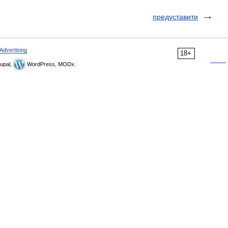
предуставити
Advertising
18+
upal,
WordPress, MODx.